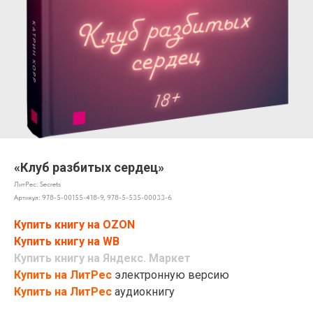
«Клуб разбитых сердец»
ЛитРес: Secrets
Артикул:
978-5-00155-418-9, 978-5-535-00033-6
Купить книгу на OZON
Купить книгу на WB
Купить книгу на Яндекс. Маркет
Купить на ЛитРес
электронную версию
Купить на ЛитРес
аудиокнигу