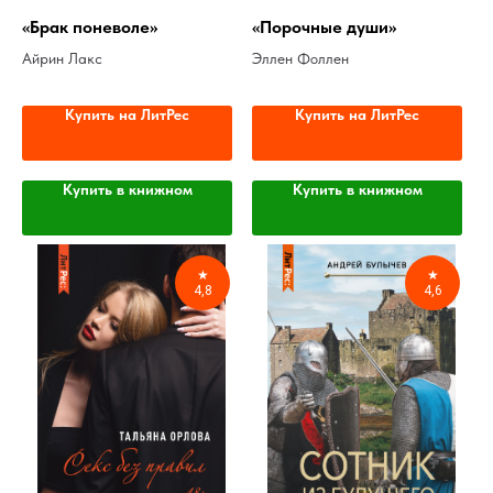
«Брак поневоле»
«Порочные души»
Айрин Лакс
Эллен Фоллен
Купить на ЛитРес
Купить на ЛитРес
Купить в книжном
Купить в книжном
★
★
4,8
4,6