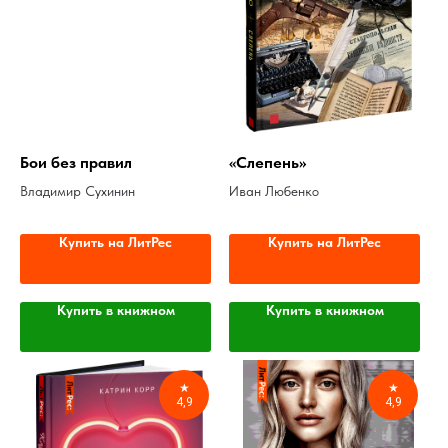
Бои без правил
«Слепень»
Владимир Сухинин
Иван Любенко
Купить на ЛитРес
Купить на ЛитРес
Купить в книжном
Купить в книжном
★
★
4,9
4,9