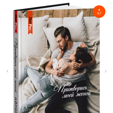
★
4,7