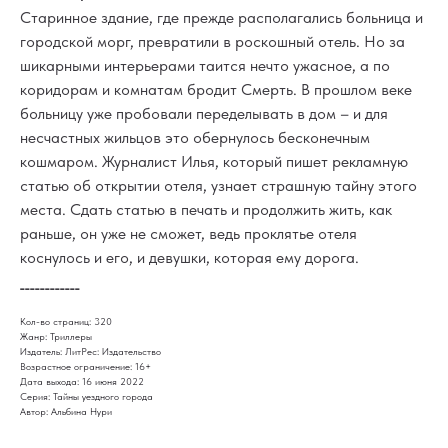
Старинное здание, где прежде располагались больница и
городской морг, превратили в роскошный отель. Но за
шикарными интерьерами таится нечто ужасное, а по
коридорам и комнатам бродит Смерть. В прошлом веке
больницу уже пробовали переделывать в дом – и для
несчастных жильцов это обернулось бесконечным
кошмаром. Журналист Илья, который пишет рекламную
статью об открытии отеля, узнает страшную тайну этого
места. Сдать статью в печать и продолжить жить, как
раньше, он уже не сможет, ведь проклятье отеля
коснулось и его, и девушки, которая ему дорога.
____________
Кол-во страниц: 320
Жанр: Триллеры
Издатель: ЛитРес: Издательство
Возрастное ограничение: 16+
Дата выхода: 16 июня 2022
Серия: Тайны уездного города
Автор: Альбина Нури