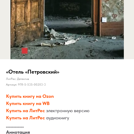
«Отель «Петровский»
ЛитРес: Детектив
Артикул:
978-5-535-00203-3
Купить книгу на Ozon
Купить книгу на WB
Купить на ЛитРес
электронную версию
Купить на ЛитРес
аудиокнигу
____________
Аннотация