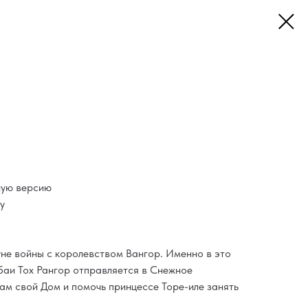
ную версию
у
не войны с королевством Вангор. Именно в это
аи Тох Рангор отправляется в Снежное
ам свой Дом и помочь принцессе Торе-иле занять