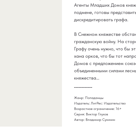
Агенты Младших Домов княже
подмене, готовы представит
дискредитировать графа.
В Снежном княжестве обстан
гражданскую войну. На стор
Графу очень нужно, что бы э
хана орков, что бы тот нап
Домов с предложением союз
объединенными силами лесн
княжества…
____________
Жанр: Попаданцы
Издатель: ЛитРес: Издательство
Возрастное ограничение: 16+
Серия: Виктор Глухов
Автор: Владимир Сухинин