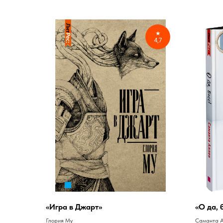
★
4,7
«Игра в Джарт»
«О да, 
Глория Му
Саманта 