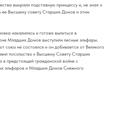
ства выкрали подставную принцессу и, не зная о
ь ее Высшему совету Старших Домов и этим
овка накалилась и готова вылиться в
оне Младших Домов выступили лесные эльфары.
тот союз не состоялся и он добивается от Великого
равил посольство к Высшему Совету Старших
а в предстоящей гражданской войне с
ых эльфаров и Младших Домов Снежного