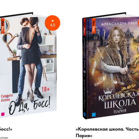
★
4,5
босс!»
«Королевская школа. Часть 
Пария»
Аллен