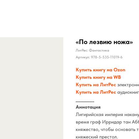
«По лезвию ножа»
ЛитРес: Фантастика
Артикул:
978-5-535-11019-6
Купить книгу на Ozon
Купить книгу на WB
Купить на ЛитРес
электрон
Купить на ЛитРес
аудиокниг
____________
Аннотация
Лигирийская империя накану
время граф Ирридар тан Абб
княжество, чтобы основать т
княжеский престол.