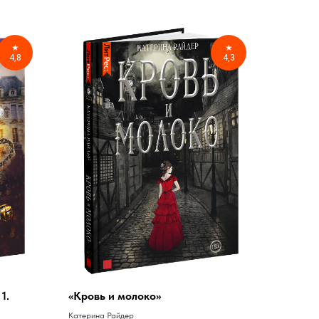
★
★
4,8
4,3
1.
«Кровь и молоко»
Катерина Райдер